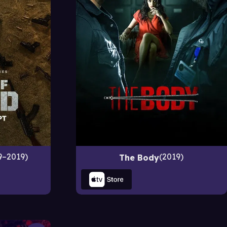
2019
9–2019
The Body