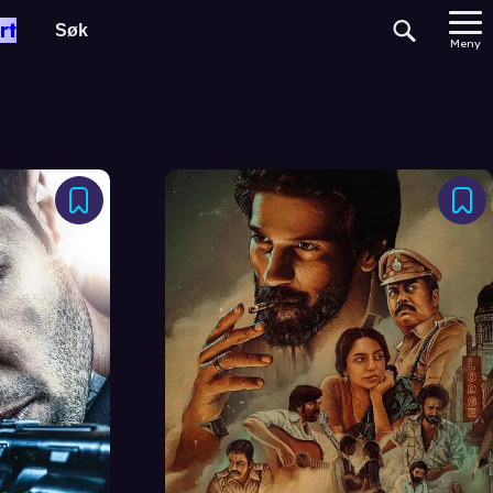
rt
Meny