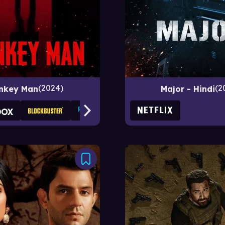
2024
2
nkey Man
Major - Hindi