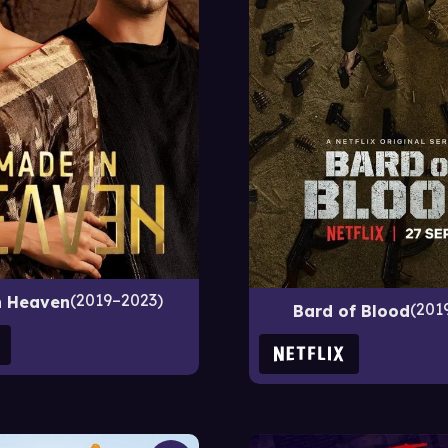
2019–2023
n Heaven
201
Bard of Blood