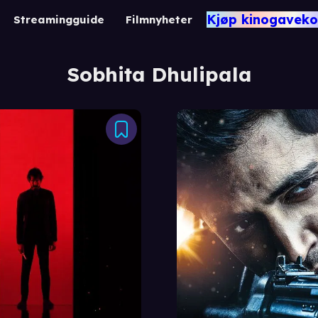
Kjøp kinogaveko
Streamingguide
Filmnyheter
Sobhita Dhulipala