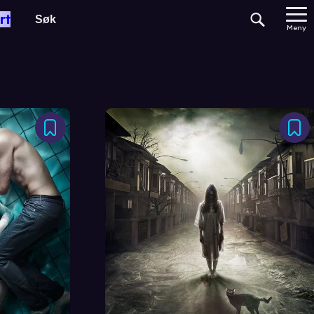
rt
Meny