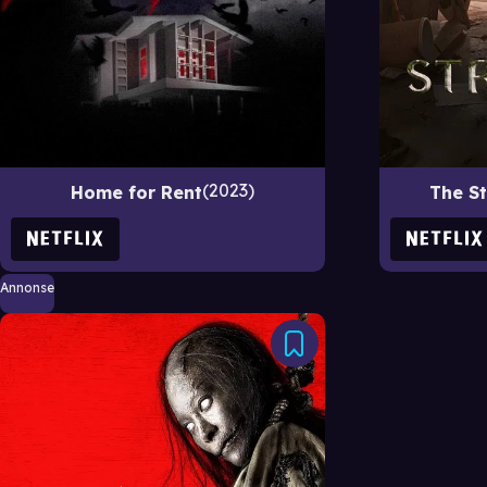
2023
Home for Rent
The S
Annonse