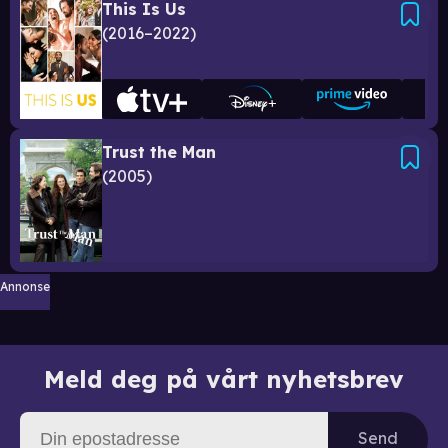
This Is Us
2016–2022
Trust the Man
2005
Annonse
Meld deg på vårt nyhetsbrev
Send