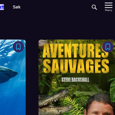
rt
Meny