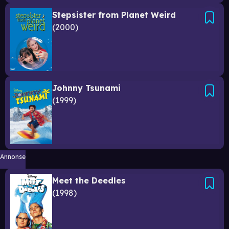
Stepsister from Planet Weird
2000
Johnny Tsunami
1999
Annonse
Meet the Deedles
1998