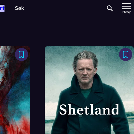
rt
Meny