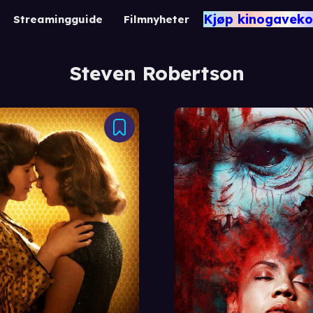
Kjøp kinogaveko
Streamingguide
Filmnyheter
Steven Robertson