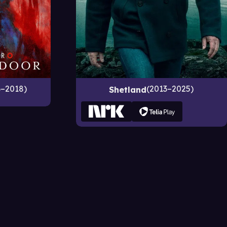
6–2018
2013–2025
Shetland