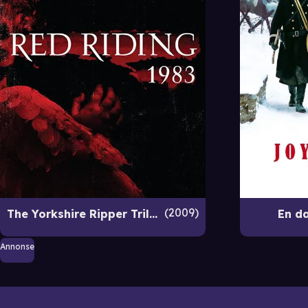
2009
The Yorkshire Ripper Trilogy: 1983 - Av jord er du kommet
En da
Annonse