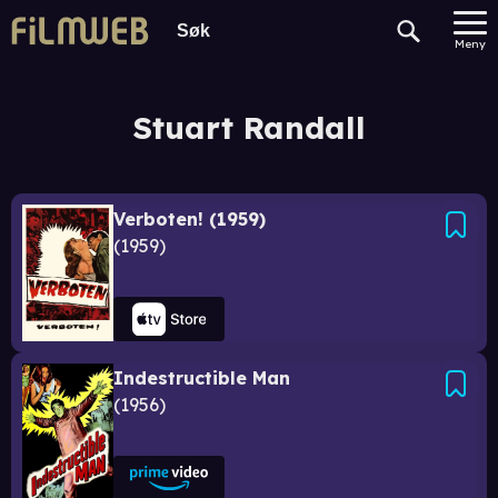
Meny
Stuart Randall
Verboten! (1959)
1959
Indestructible Man
1956