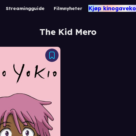
Kjøp kinogaveko
Streamingguide
Filmnyheter
The Kid Mero