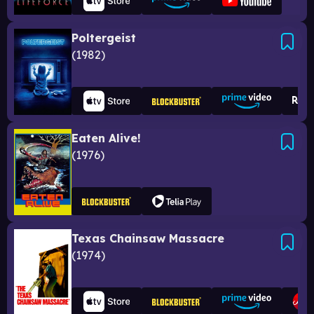
Poltergeist
1982
Eaten Alive!
1976
Texas Chainsaw Massacre
1974