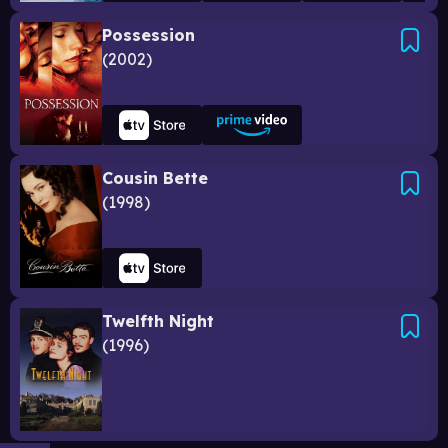
Possession
2002
Cousin Bette
1998
Twelfth Night
1996