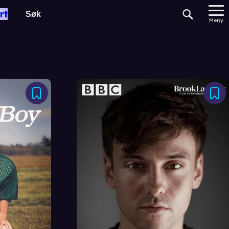
rt
Meny