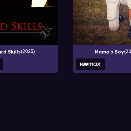
2023
2
rd Skills
Mama's Boy