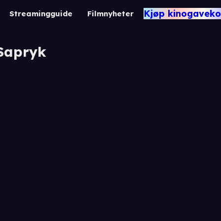
Kjøp kinogaveko
Streamingguide
Filmnyheter
Sapryk