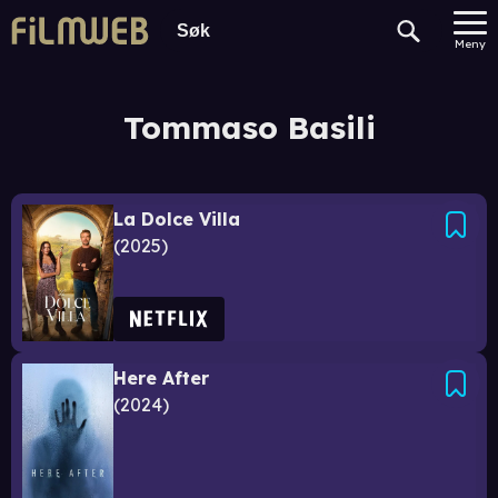
Meny
Tommaso Basili
La Dolce Villa
2025
Here After
2024