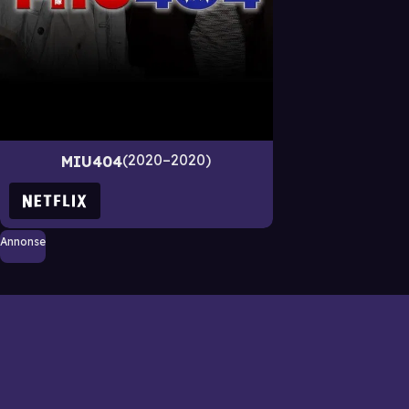
2020–2020
MIU404
Annonse