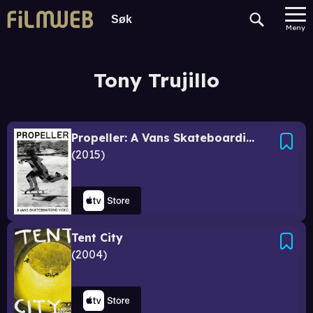
Meny
Tony Trujillo
Propeller: A Vans Skateboarding Video
2015
Tent City
2004