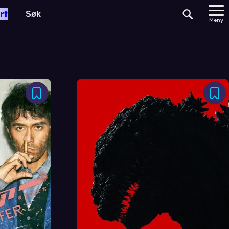
rt
Meny