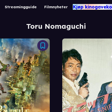
Kjøp kinogaveko
Streamingguide
Filmnyheter
Toru Nomaguchi