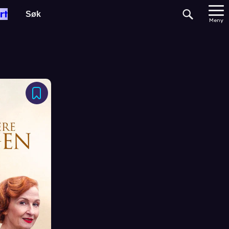
rt
Meny