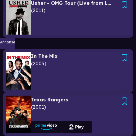
Usher - OMG Tour (Live from London)
2011
Annonse
In The Mix
2005
Texas Rangers
2001