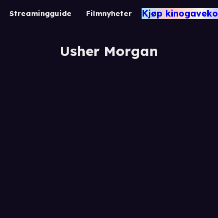
Kjøp kinogaveko
Streamingguide
Filmnyheter
Usher Morgan