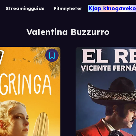
Kjøp kinogaveko
Streamingguide
Filmnyheter
Valentina Buzzurro