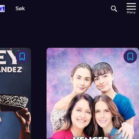
rt
Meny