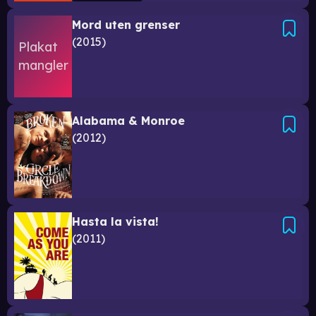
Mord uten grenser
2015
Alabama & Monroe
2012
Hasta la vista!
2011