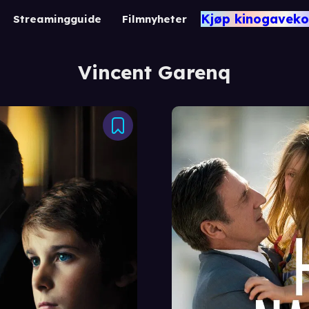
Kjøp kinogaveko
Streamingguide
Filmnyheter
Vincent Garenq