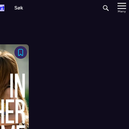
rt
Meny