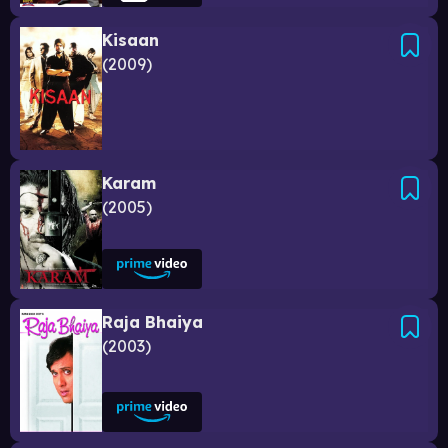
Kisaan
2009
Karam
2005
Raja Bhaiya
2003