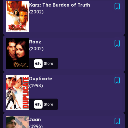
Karz: The Burden of Truth
2002
Raaz
2002
Duplicate
1998
Jaan
1996