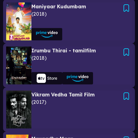
Maniyaar Kudumbam
2018
Irumbu Thirai - tamilfilm
2018
Vikram Vedha Tamil Film
2017