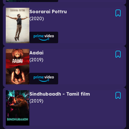
Soorarai Pottru
2020
Aadai
2019
Sindhubaadh - Tamil film
2019