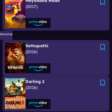
Meyaadha Maan
2017
Annonse
Sethupathi
2016
Darling 2
2016