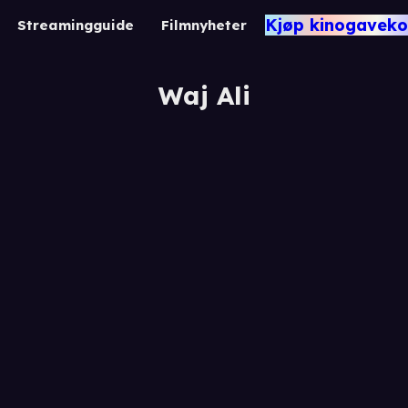
Kjøp kinogaveko
Streamingguide
Filmnyheter
Waj Ali