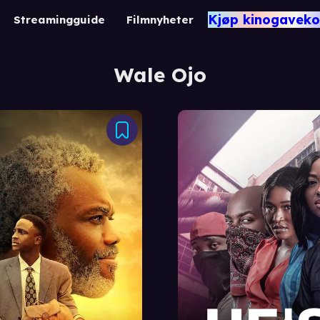
Kjøp kinogaveko
Streamingguide
Filmnyheter
Wale Ojo