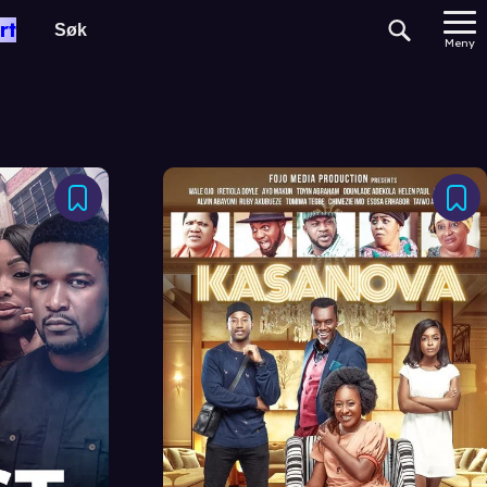
rt
Meny