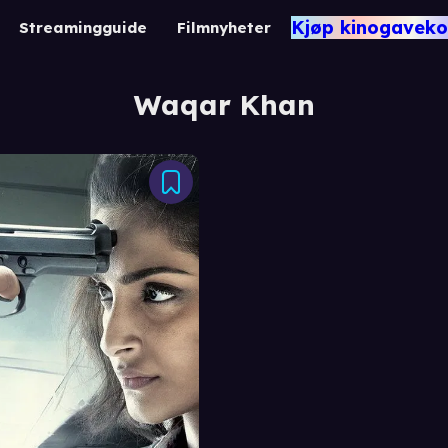
Kjøp kinogaveko
Streamingguide
Filmnyheter
Waqar Khan