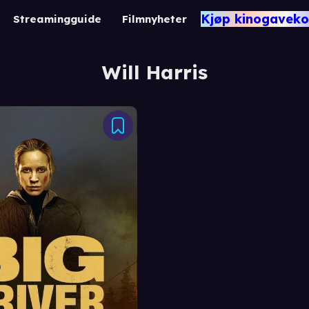
Kjøp kinogaveko
Streamingguide
Filmnyheter
Will Harris