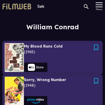
Meny
William Conrad
My Blood Runs Cold
1965
Sorry, Wrong Number
1948