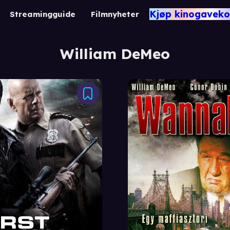
Kjøp kinogaveko
Streamingguide
Filmnyheter
William DeMeo