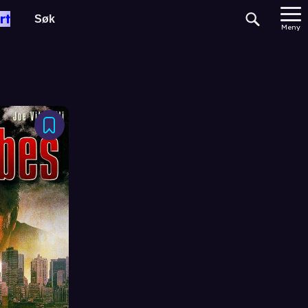
rt
Meny