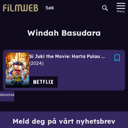
Meny
Windah Basudara
Si Juki the Movie: Harta Pulau Monyet
2024
Annonse
Meld deg på vårt nyhetsbrev