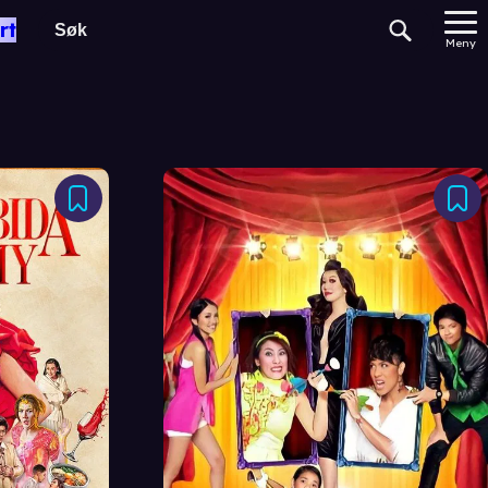
rt
Meny