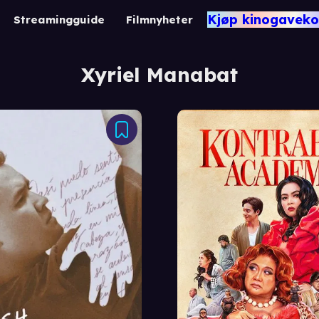
Kjøp kinogaveko
Streamingguide
Filmnyheter
Xyriel Manabat