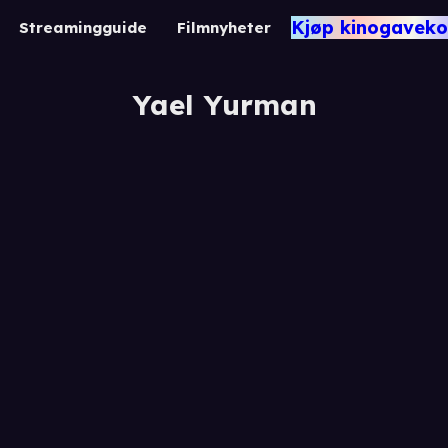
Kjøp kinogaveko
Streamingguide
Filmnyheter
Yael Yurman