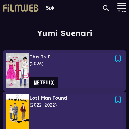
Meny
Yumi Suenari
This Is I
2026
Lost Man Found
2022–2022