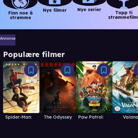
Nye serier
Nye filmer
Topp ti
Finn noe å
strømmefilm
strømme
Annonse
Populære filmer
Vaian
Spider-Man: Brand New Day
The Odyssey
Paw Patrol: Dinofilmen