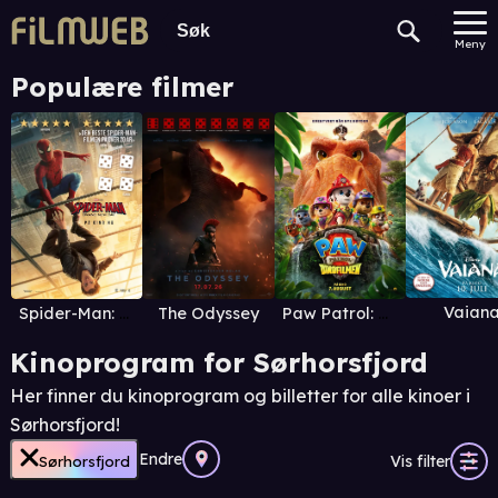
Meny
Populære filmer
Vaian
Spider-Man: Brand New Day
The Odyssey
Paw Patrol: Dinofilmen
Kinoprogram for Sørhorsfjord
Her finner du kinoprogram og billetter for alle kinoer i
Sørhorsfjord!
Endre
Vis filter
Sørhorsfjord