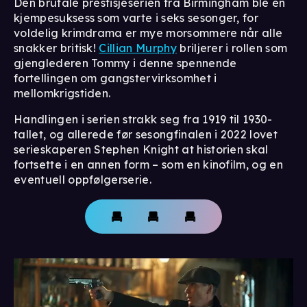
Den brutale prestisjeserien fra Birmingham ble en
kjempesuksess som varte i seks sesonger, for
voldelig krimdrama er mye morsommere når alle
snakker britisk!
Cillian Murphy
briljerer i rollen som
gjenglederen Tommy i denne spennende
fortellingen om gangstervirksomhet i
mellomkrigstiden.
Handlingen i serien strakk seg fra 1919 til 1930-
tallet, og allerede før sesongfinalen i 2022 lovet
serieskaperen Stephen Knight at historien skal
fortsette i en annen form – som en kinofilm, og en
eventuell oppfølgerserie.