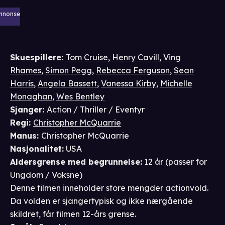
nnonse
Skuespillere
:
Tom Cruise
,
Henry Cavill
,
Ving
Rhames
,
Simon Pegg
,
Rebecca Ferguson
,
Sean
Harris
,
Angela Bassett
,
Vanessa Kirby
,
Michelle
Monaghan
,
Wes Bentley
Sjanger
:
Action / Thriller / Eventyr
Regi
:
Christopher McQuarrie
Manus
:
Christopher McQuarrie
Nasjonalitet
:
USA
Aldersgrense
med begrunnelse
:
12 år
(passer for
Ungdom / Voksne
)
Denne filmen inneholder store mengder actionvold.
Da volden er sjangertypisk og ikke nærgående
skildret, får filmen 12-års grense.