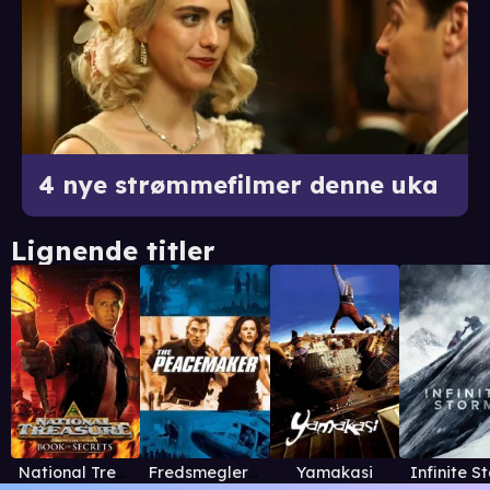
4 nye strømmefilmer denne uka
Lignende titler
National Treasure: Book of Secrets
Fredsmegleren
Yamakasi
Infinite S