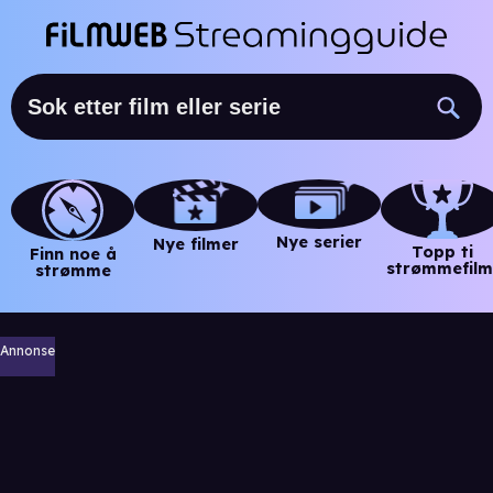
Nye serier
Nye filmer
Topp ti
Finn noe å
strømmefilm
strømme
Annonse