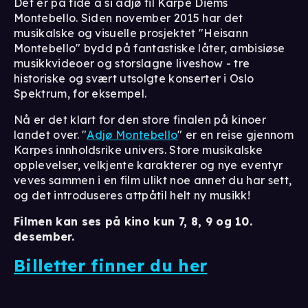
Det er på tide å si adjø til Karpe Diems
Montebello. Siden november 2015 har det
musikalske og visuelle prosjektet "Heisann
Montebello" bydd på fantastiske låter, ambisiøse
musikkvideoer og storslagne liveshow - tre
historiske og svært utsolgte konserter i Oslo
Spektrum, for eksempel.
Nå er det klart for den store finalen på kinoer
landet over. "
Adjø Montebello
" er en reise gjennom
Karpes innholdsrike univers. Store musikalske
opplevelser, velkjente karakterer og nye eventyr
veves sammen i en film ulikt noe annet du har sett,
og det introduseres attpåtil helt ny musikk!
Filmen kan ses på kino kun 7, 8, 9 og 10.
desember.
Billetter finner du her