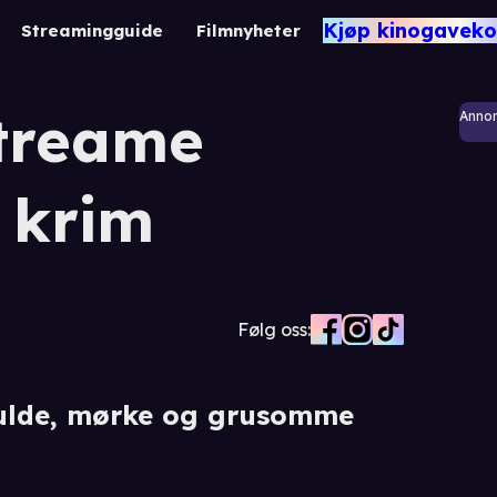
Kjøp kinogaveko
Streamingguide
Filmnyheter
streame
Anno
 krim
Følg oss:
kulde, mørke og grusomme