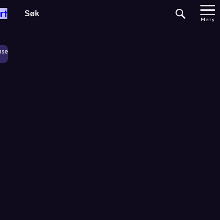
rt
Meny
nse