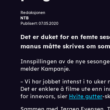
Redaksjonen
NTB
Publisert
:
07.05.2020
Det er duket for en femte s
manus måtte skrives om som
Innspillingen av de nye sesonge
melder Kampanje.
– Vi har jobbet intenst i to uker 
Det er enklere å filme ute enn in
for innevors, sier
Hvite gutter
-s
Sammen med Jørgen Evensen, To