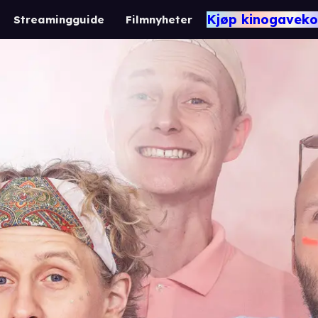
Kjøp kinogaveko
Streamingguide
Filmnyheter