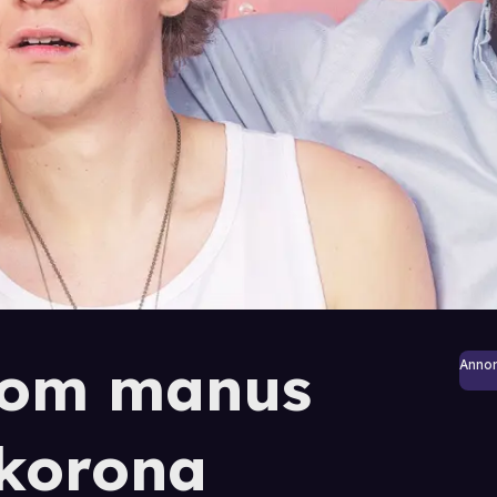
e om manus
Anno
 korona