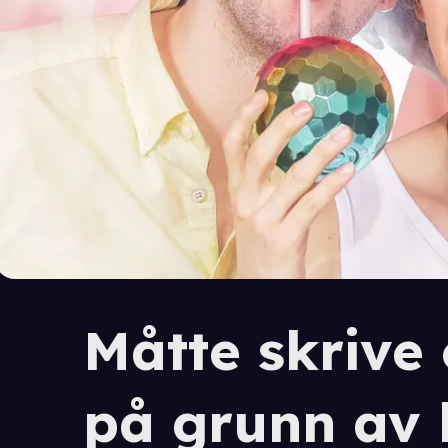
Måtte skriv
på grunn av