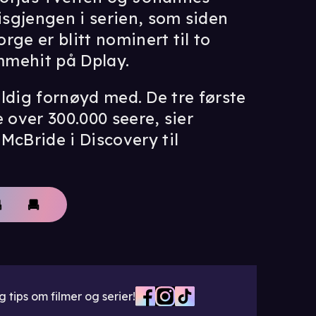
sgjengen i serien, som siden
ge er blitt nominert til to
ømmehit på Dplay.
eldig fornøyd med. De tre første
 over 300.000 seere, sier
cBride i Discovery til
 tips om filmer og serier!