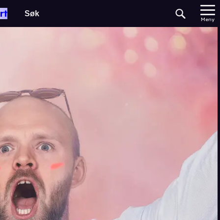
rt
Meny