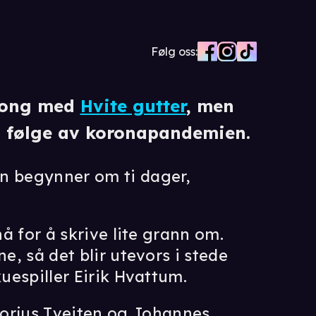
Følg oss:
esong med
Hvite gutter
, men
 følge av koronapandemien.
n begynner om ti dager,
nå for å skrive lite grann om.
ne, så det blir utevors i stede
kuespiller Eirik Hvattum.
rjus Tveiten og Johannes