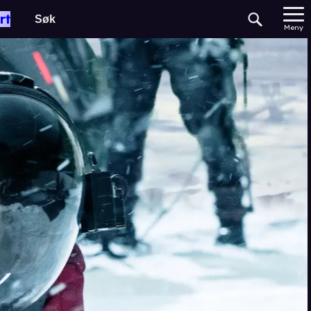
rt
Meny