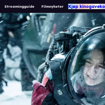
Kjøp kinogaveko
Streamingguide
Filmnyheter