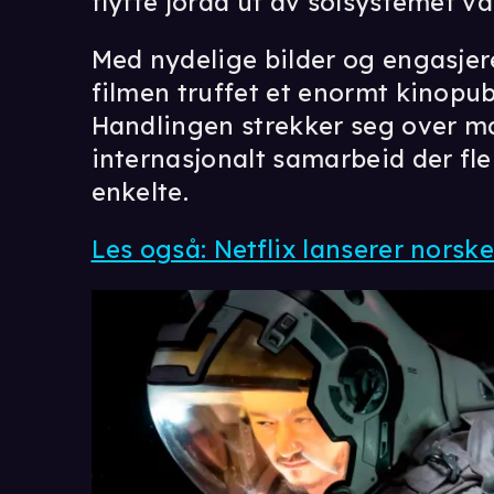
flytte jorda ut av solsystemet vå
Med nydelige bilder og engasjere
filmen truffet et enormt kinopub
Handlingen strekker seg over m
internasjonalt samarbeid der fle
enkelte.
Les også: Netflix lanserer norske