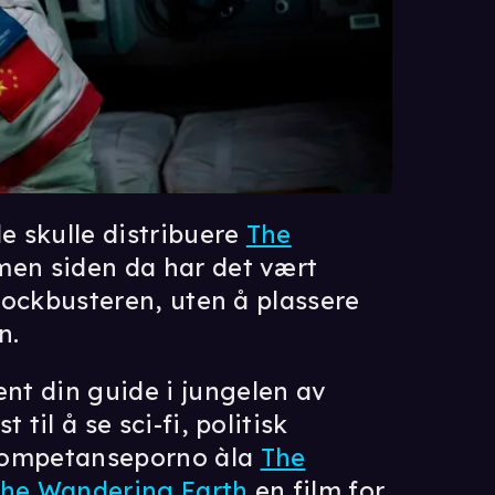
de skulle distribuere
The
men siden da har det vært
blockbusteren, uten å plassere
n.
nt din guide i jungelen av
til å se sci-fi, politisk
 kompetanseporno àla
The
he Wandering Earth
en film for