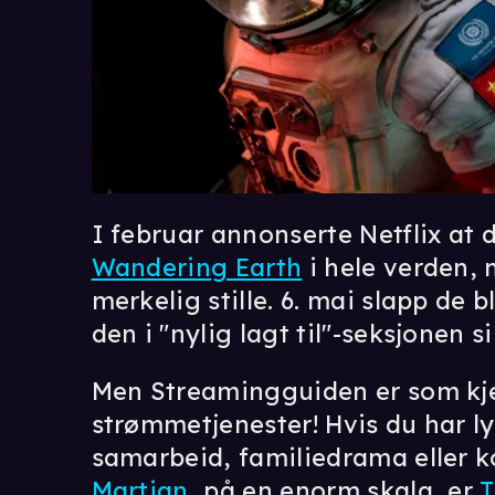
I februar annonserte Netflix at 
Wandering Earth
i hele verden, 
merkelig stille. 6. mai slapp de 
den i "nylig lagt til"-seksjonen si
Men Streamingguiden er som kje
strømmetjenester! Hvis du har lyst 
samarbeid, familiedrama eller
Martian
, på en enorm skala, er
T