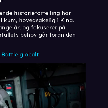
rt.
nde historiefortelling har
likum, hovedsakelig i Kina.
ange år, og fokuserer på
rtallets behov går foran den
 Battle globalt