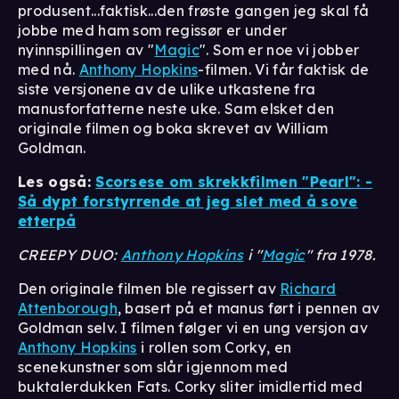
produsent...faktisk...den frøste gangen jeg skal få
jobbe med ham som regissør er under
nyinnspillingen av "
Magic
". Som er noe vi jobber
med nå.
Anthony Hopkins
-filmen. Vi får faktisk de
siste versjonene av de ulike utkastene fra
manusforfatterne neste uke. Sam elsket den
originale filmen og boka skrevet av William
Goldman.
Les også:
Scorsese om skrekkfilmen "Pearl": -
Så dypt forstyrrende at jeg slet med å sove
etterpå
CREEPY DUO:
Anthony Hopkins
i "
Magic
" fra 1978.
Den originale filmen ble regissert av
Richard
Attenborough
, basert på et manus ført i pennen av
Goldman selv. I filmen følger vi en ung versjon av
Anthony Hopkins
i rollen som Corky, en
scenekunstner som slår igjennom med
buktalerdukken Fats. Corky sliter imidlertid med