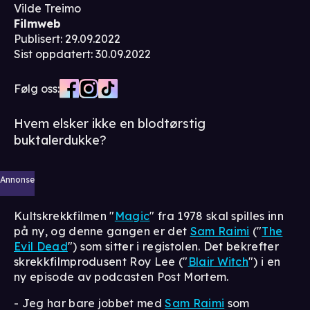
Vilde Treimo
Filmweb
Publisert
:
29.09.2022
Sist oppdatert
:
30.09.2022
Følg oss:
Hvem elsker ikke en blodtørstig
buktalerdukke?
Annonse
Kultskrekkfilmen "
Magic
" fra 1978 skal spilles inn
på ny, og denne gangen er det
Sam Raimi
("
The
Evil Dead
") som sitter i registolen. Det bekrefter
skrekkfilmprodusent Roy Lee ("
Blair Witch
") i en
ny episode av podcasten Post Mortem.
- Jeg har bare jobbet med
Sam Raimi
som