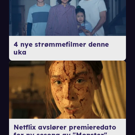
4 nye strømmefilmer denne
uka
Netflix avslører premieredato
for ny sesong av "Monster"