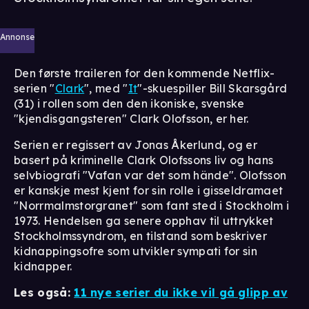
Annonse
Den første traileren for den kommende Netflix-
serien "
Clark
", med "
It
"-skuespiller Bill Skarsgård
(31) i rollen som den den ikoniske, svenske
"kjendisgangsteren" Clark Olofsson, er her.
Serien er regissert av Jonas Åkerlund, og er
basert på kriminelle Clark Olofssons liv og hans
selvbiografi "Vafan var det som hände". Olofsson
er kanskje mest kjent for sin rolle i gisseldramaet
"Norrmalmstorgranet" som fant sted i Stockholm i
1973. Hendelsen ga senere opphav til uttrykket
Stockholmssyndrom, en tilstand som beskriver
kidnappingsofre som utvikler sympati for sin
kidnapper.
Les også:
11 nye serier du ikke vil gå glipp av