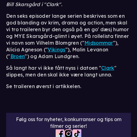
Bill Skarsgård i "Clark".
Den seks episoder lange serien beskrives som en
god blanding av krim, drama og action, men skal
vi tro traileren byr den også på en go' dæsj humor
og MYE Skarsgård-glimt i øyet. På rollelista finner
vi navn som Vilhelm Blomgren ("
Midsommar
"),
Alicia Agneson ("
Vikings
"), Malin Levanon
("
Broen
") og Adam Lundgren.
Så langt har vi ikke fått nyss i datoen "
Clark
"
slippes, men den skal ikke være langt unna.
Se traileren øverst i artikkelen.
Følg oss for nyheter, konkurranser og tips om
filmer og serier!