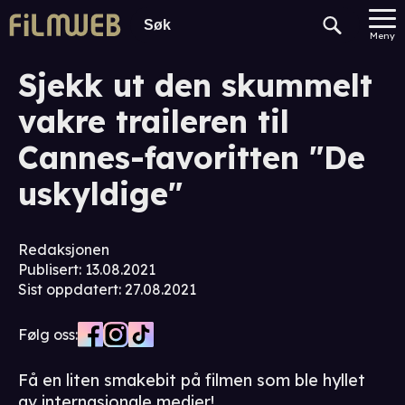
Meny
Sjekk ut den skummelt
vakre traileren til
Cannes-favoritten "De
uskyldige"
Redaksjonen
Publisert
:
13.08.2021
Sist oppdatert
:
27.08.2021
Følg oss:
Få en liten smakebit på filmen som ble hyllet
av internasjonale medier!