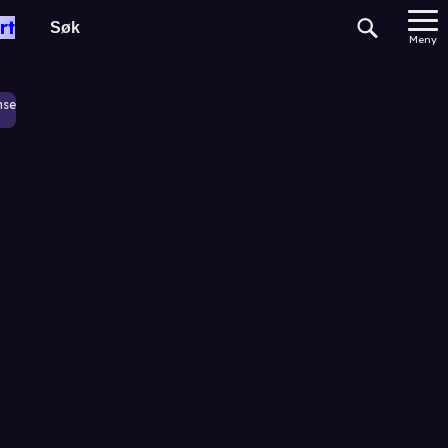
rt
Meny
nse