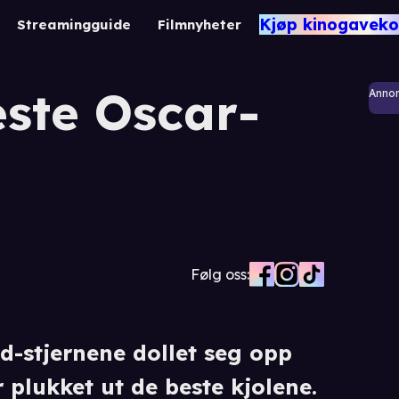
Kjøp kinogaveko
Streamingguide
Filmnyheter
este Oscar-
Anno
Følg oss:
d-stjernene dollet seg opp
r plukket ut de beste kjolene.