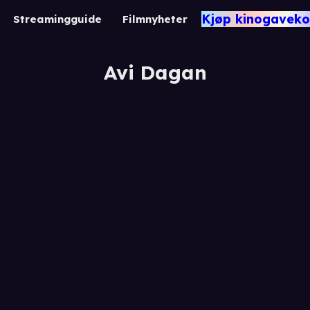
Kjøp kinogaveko
Streamingguide
Filmnyheter
Avi Dagan