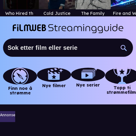
Who Hired the Hitman?
Cold Justice
The Family
Nye serier
Nye filmer
Topp ti
Finn noe å
strømmefilm
strømme
Annonse