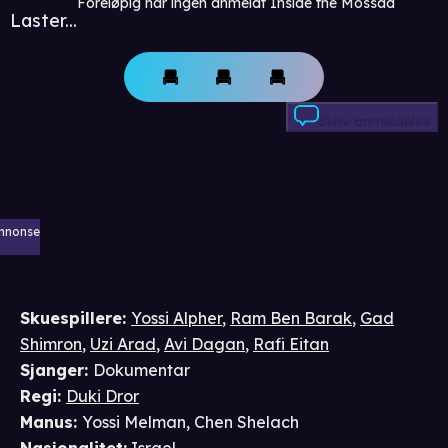
Foreløpig har ingen anmeldt Inside the Mossad
Laster...
Skriv anmeldelse
nnonse
Skuespillere
:
Yossi Alpher
,
Ram Ben Barak
,
Gad
Shimron
,
Uzi Arad
,
Avi Dagan
,
Rafi Eitan
Sjanger
:
Dokumentar
Regi
:
Duki Dror
Manus
:
Yossi Melman
,
Chen Shelach