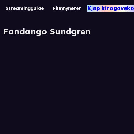
Kjøp kinogaveko
Streamingguide
Filmnyheter
n Fandango Sundgren