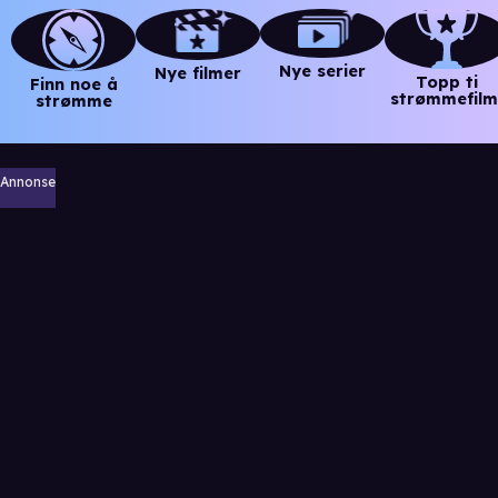
Nye serier
Nye filmer
Topp ti
Finn noe å
strømmefilm
strømme
Annonse