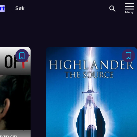
rt
Meny