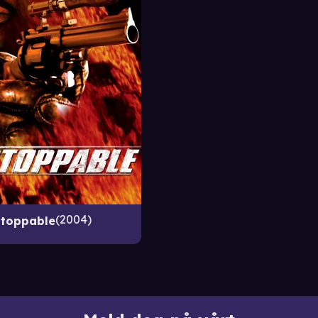
2004
toppable