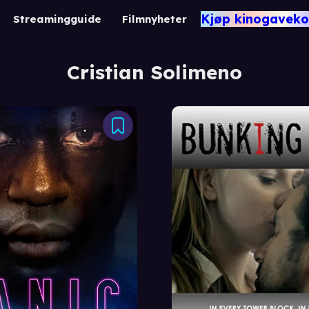
Kjøp kinogaveko
Streamingguide
Filmnyheter
Cristian Solimeno